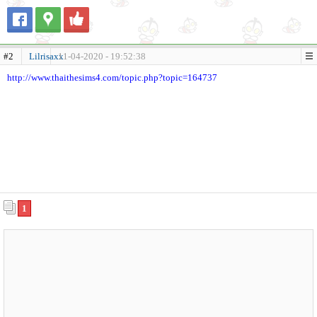
#2
Lilrisaxx
11-04-2020 - 19:52:38
http://www.thaithesims4.com/topic.php?topic=164737
1