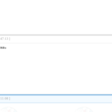
:47:13 ]
าทคะ
:11:08 ]