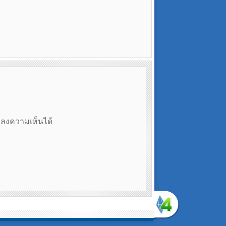
ถลงความเห็นได้