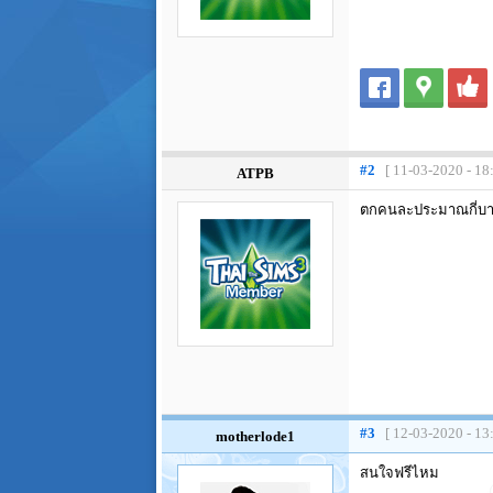
#2
[ 11-03-2020 - 18
ATPB
ตกคนละประมาณกี่บ
#3
[ 12-03-2020 - 13
motherlode1
สนใจฟรีไหม