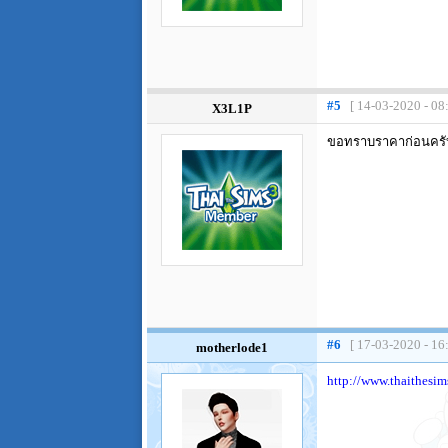
#5
[ 14-03-2020 - 08
X3L1P
ขอทราบราคาก่อนครั
#6
[ 17-03-2020 - 16
motherlode1
http://www.thaithesi