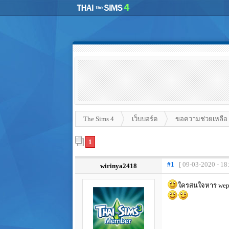
The Sims 4
เว็บบอร์ด
ขอความช่วยเหลือ
1
#1
[ 09-03-2020 - 18
wirinya2418
ใครสนใจหาร wep