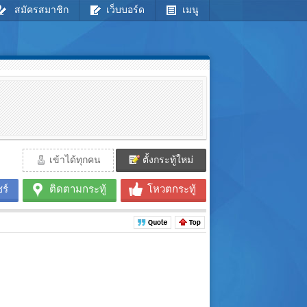
สมัครสมาชิก
เว็บบอร์ด
เมนู
เข้าได้ทุกคน
ตั้งกระทู้ใหม่
ร์
ติดตามกระทู้
โหวตกระทู้