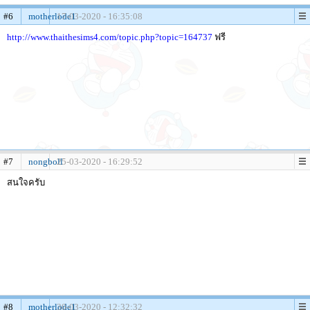
#6
motherlode1
17-03-2020 - 16:35:08
http://www.thaithesims4.com/topic.php?topic=164737
ฟรี
#7
nongboll
25-03-2020 - 16:29:52
สนใจครับ
#8
motherlode1
30-03-2020 - 12:32:32