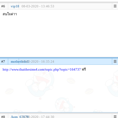
#6
vip18
08-03-2020 - 13:46:53
สนใจค่าา
#7
motherlode1
17-03-2020 - 16:35:24
http://www.thaithesims4.com/topic.php?topic=164737
ฟรี
#8
Aom_67879
21-03-2020 - 17:44:30