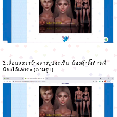
2.เลื่อนลงมาข้างล่างรูปจะเห็น '
น้องดุ๊กดิ๊ก
' กดที่
น้องได้เลยค่ะ (ตามรูป)