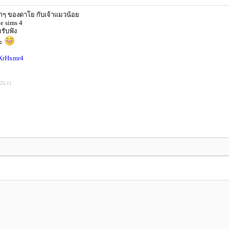
งเล็กๆ ของดาโย กับเจ้าแมวน้อย
e sims 4
รับฟัง
คะ
dXrHxmr4
:25:11