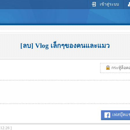
เข้าสู่ระบบ
[ลบ] Vlog เล็กๆของคนและแมว
กระทู้ล็อคอย
เฟสบุ๊คแช
:12:26 ]