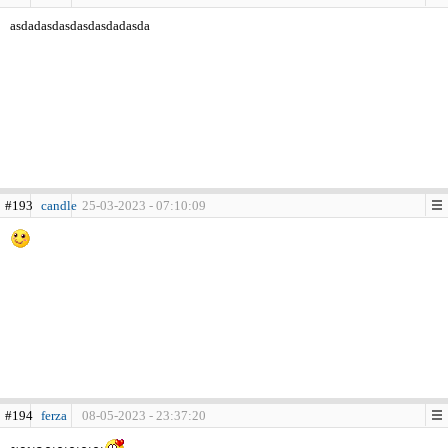
asdadasdasdasdasdadasda
#193
candle
25-03-2023 - 07:10:09
#194
ferza
08-05-2023 - 23:37:20