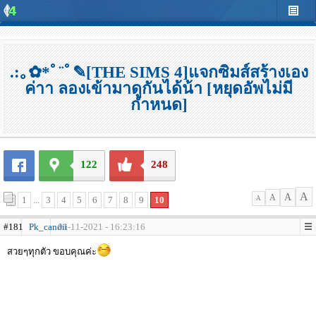
.:｡✿*ﾟ¨ﾟ✎[THE SIMS 4]แจกซิมส์สร้างเอง
ค่าา ลองเข้ามาดูกันได้น้า [หยุดอัพไม่มี
กำหนด]
122
248
A
A
A
1
...
3
4
5
6
7
8
9
10
A
#181
Pk_candii
01-11-2021 - 16:23:16
สวยๆทุกตัว ขอบคุณค่ะ