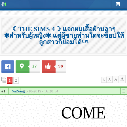
☾THE SIMS 4☽ แจกผมเสื้อผ้าบลาๆ
✱สำหรับผู้หญิง✱ แต่ผู้ชายท่านใดจะช็อปให้
ลูกสาวก็ย่อมได้ᵁᴾ¹
27
98
A
A
A
1
2
A
#1
NatSong
01-10-2019 - 16:20:54