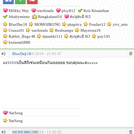
Milkky Way
wachirada
ploy812
Koii Kitsanikan
Jsbabyminne
Bangkaland16
ตะมุตะมิ 8l3
BlueDay18
MOMOJIKUNG
phapitcy
Fondao12
yivi_min
Cruzzz01
wachirada
Realnampz
Mayriona19
Rabbit_Bugs 48
djmukki111
ตะมุตะมิ 8l3
puy145
kwinmali888
#2
BlueDay18
01-10-2019 - 21:01:47
แงวววววเป็นสิถีเซ่นเหมือนกันเยยยยย ขอบคุณนะคะะะะะ
NatSong
NatSong
#3
MOMOJIKUNG
02-10-2019 - 15:45:02