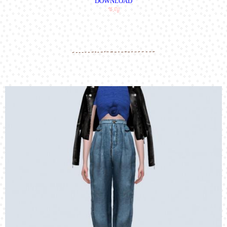
DOWNLOAD
ช,ญ