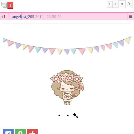
A
A
A
1
A
#1
angelica_205
28-09-2019 - 23:59:50
・・➷