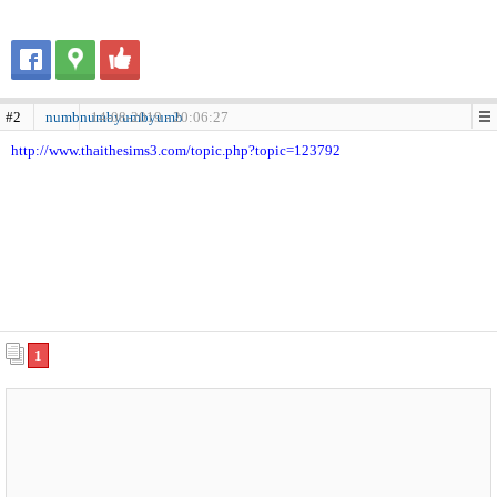
#2
numbnumbyumbyumb
14-08-2019 - 20:06:27
http://www.thaithesims3.com/topic.php?topic=123792
1