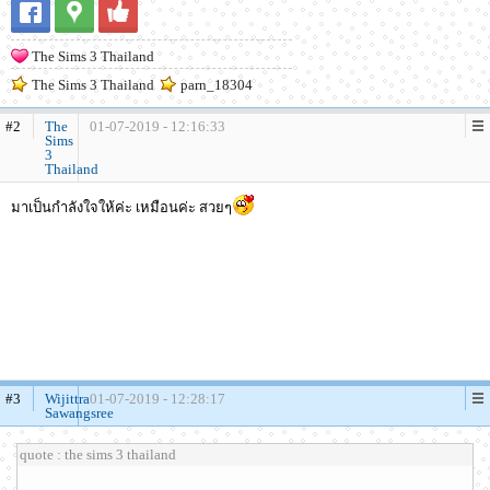
The Sims 3 Thailand
The Sims 3 Thailand
parn_18304
#2
The
01-07-2019 - 12:16:33
Sims
3
Thailand
มาเป็นกำลังใจให้ค่ะ เหมือนค่ะ สวยๆ
#3
Wijittra
01-07-2019 - 12:28:17
Sawangsree
quote : the sims 3 thailand