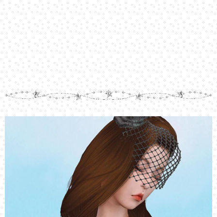
ฟฟฟฟฟฟฟฟฟgggglllllllllฟฟ