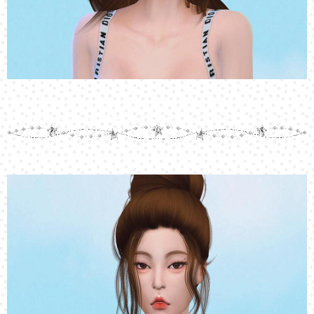
ฟฟฟฟฟฟฟฟฟgggglllllllllฟฟ