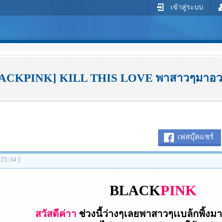
เข้าสู่ระบบ
ACKPINK] KILL THIS LOVE พาสาวๆมาอว
เฟสบุ๊คแชร์
:25:34 ]
BLACK
PINK
สวัสดีค่าา
ช่วงนี้ว่างๆเลยพาสาวๆเเบล้กพิ้งม