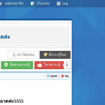
สมัครสมาชิก
เว็บบอร์ด
เมนู
ดค่ะ
เข้าได้ทุกคน
ตั้งกระทู้ใหม่
ติดตามกระทู้
โหวตกระทู้
1
าอวดค่ะ5555