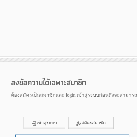
ลงข้อความได้เฉพาะสมาชิก
ต้องสมัครเป็นสมาชิกและ login เข้าสู่ระบบก่อนถึงจะสามาร
เข้าสู่ระบบ
สมัครสมาชิก