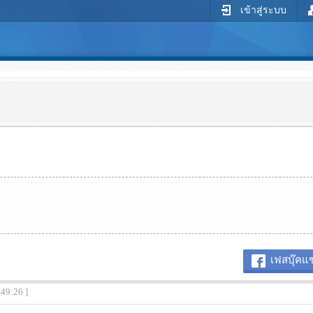
เข้าสู่ระบบ
เฟสบุ๊คแช
:49:26 ]