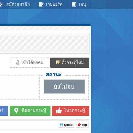
สมัครสมาชิก
เว็บบอร์ด
เมนู
เข้าได้ทุกคน
ตั้งกระทู้ใหม่
สถานะ
ยังไม่จบ
ร์
ติดตามกระทู้
โหวตกระทู้