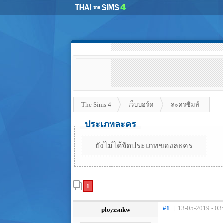
The Sims 4
เว็บบอร์ด
ละครซิมส์
ประเภทละคร
ยังไม่ได้จัดประเภทของละคร
1
#1
[ 13-05-2019 - 03
ployzsnkw