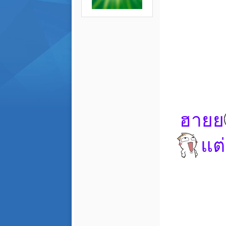
ฮายย
แต