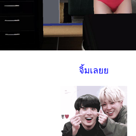
จิ้มเลยย