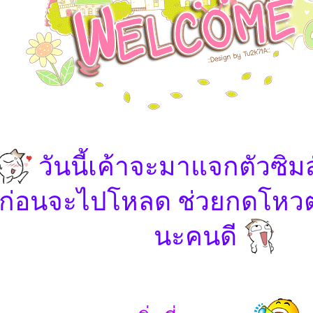
วันนี้เค้าจะมาแจกตัวซิมส
่ก่อนจะไปโหลด ช่วยกดโหวตก
นะคนดี