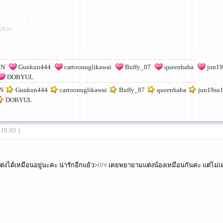
:29:33
 N
Gunkun444
cartoonuglikawai
Buffy_07
queenhaha
jun19
DOBYUL
 N
Gunkun444
cartoonuglikawai
Buffy_07
queenhaha
jun19su
DOBYUL
:10:05 ]
ต่งได้เหมือนอยู่นะคะ น่ารักอีกแย้ว>///< เคยพยายามแต่งน้องเหมือนกันค่ะ แต่ไม่