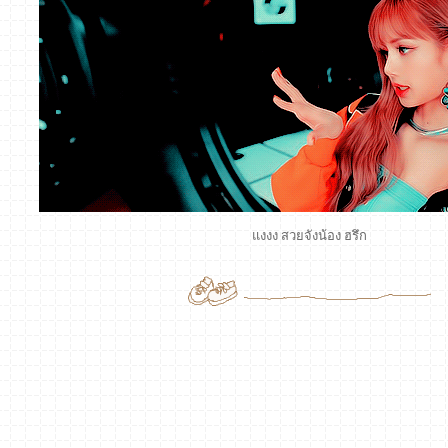
แงงง สวยจังน้อง ฮรึก