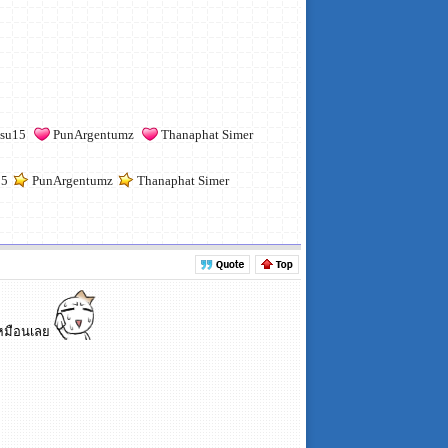
su15
PunArgentumz
Thanaphat Simer
15
PunArgentumz
Thanaphat Simer
เหมือนเลย