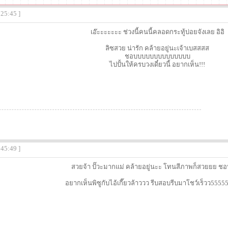
:25:45 ]
เอ๊ะะะะะะะ ช่วงนี้คนนี้คลอดกระทู้บ่อยจังเลย อิอิ
ลิซสวย น่ารัก คล้ายอยู่นะเจ้าเบสสสส
ชอบบบบบบบบบบบบบบ
ไปปั้นให้ครบวงเดี๋ยวนี้ อยากเห็น!!!
:45:49 ]
สวยจ้า ปั๊วะมากแม่ คล้ายอยู่นะะ โทนสีภาพก็สวยยย ช
อยากเห็นพิซูกับไอ้เกี๊ยวล้าววว รีบสอบรีบมาโชว์เร็วว555