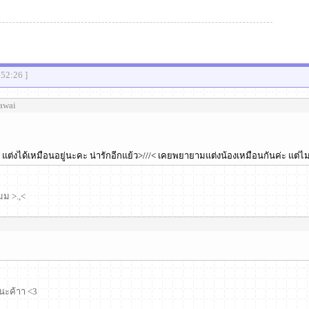
:52:26 ]
kawai
 แต่งได้เหมือนอยู่นะคะ น่ารักอีกแย้ว>///< เคยพยายามแต่งน้องเหมือนกันค่ะ แต่ไ
มม >.,<
ะค้าา <3