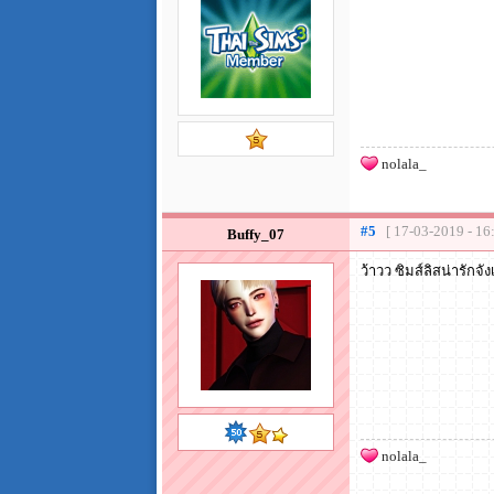
nolala_
#5
[ 17-03-2019 - 16
Buffy_07
ว้าวว ซิมส์ลิสน่ารักจั
nolala_