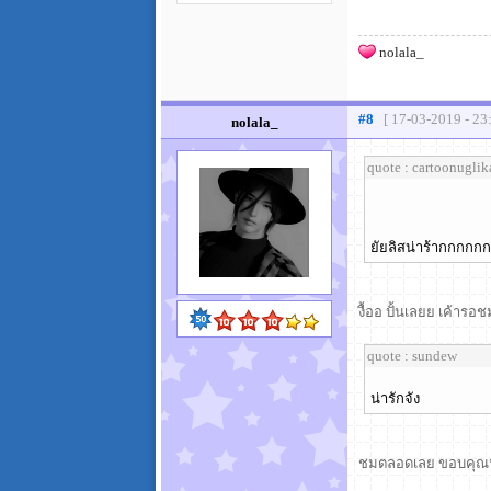
nolala_
#8
[ 17-03-2019 - 23
nolala_
quote : cartoonugli
ยัยลิสน่าร้ากกกกกก
งื้ออ ปั้นเลยย เค้ารอช
quote : sundew
น่ารักจัง
ชมตลอดเลย ขอบคุณน