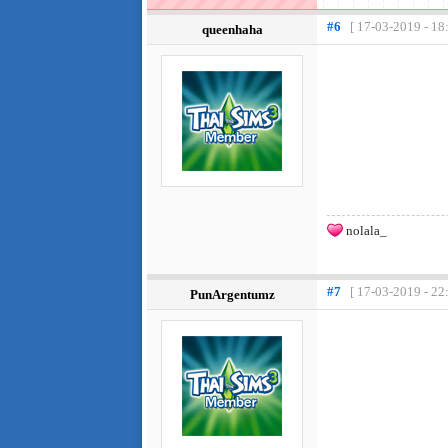
#6
[ 17-03-2019 - 18
queenhaha
nolala_
#7
[ 17-03-2019 - 22
PunArgentumz