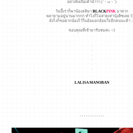
อย่าเพิ่งเบื่อเค้าน้าาา (´・ω・`)
วันนี้เราก็พาน้องลลิษา
BLACK
PINK
มาฝาก
พยายามอยู่นานมากกก ทำไงก็ไม่สวยเท่านุ้งลิซเลย 
ยังไงก็ขอฝากน้องไว้ในอ้อมอกอ้อมใจอีกคนนะค้า :
ขอบคุณที่เข้ามารับชมค่ะ <3
.
.
.
.
.
.
LALISA MANOBAN
- - - - - - - - - - - -