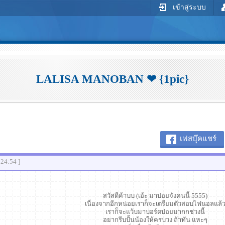
เข้าสู่ระบบ
LALISA MANOBAN ❤ {1pic}
เฟสบุ๊คแชร์
:24:54 ]
สวัสดีค้าบบ (เอ้ะ มาบ่อยจังคนนี้ 5555)
เนื่องจากอีกหน่อยเราก็จะเตรียมตัวสอบไฟนอลแล้
เราก็จะแว้บมาบอร์ดบ่อยมากกช่วงนี้
อยากรีบปั้นน้องให้ครบวง ถ้าทัน แหะๆ