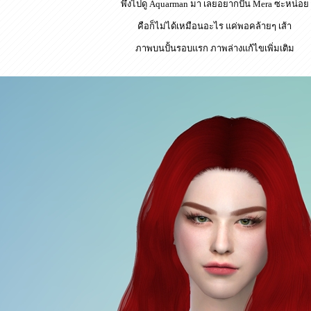
พึ่งไปดู Aquarman มา เลยอยากปั้น Mera ซะหน่อย
คือก็ไม่ได้เหมือนอะไร แค่พอคล้ายๆ เส้า
ภาพบนปั้นรอบแรก ภาพล่างแก้ไขเพิ่มเติม