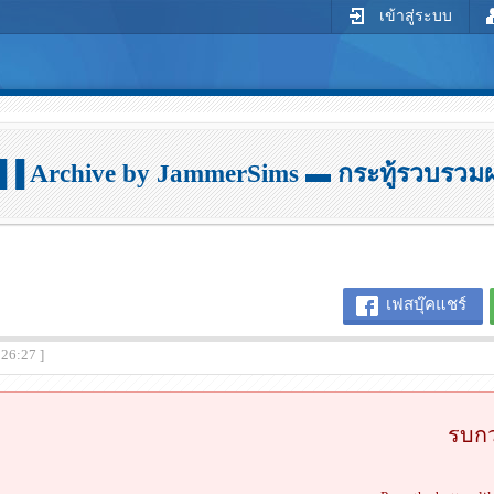
เข้าสู่ระบบ
▐▐ Archive by JammerSims ▬ กระทู้รวบรว
เฟสบุ๊คแชร์
:26:27 ]
รบกว