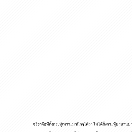
จริงๆคือที่ตั้งกระทู้เพราะมานึกๆได้ว่า ไม่ได้ตั้งกระทู้มานา