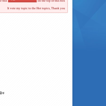
ke this
on the top of this box
It vote my topic to the Hot topics, Thank you
นอะ