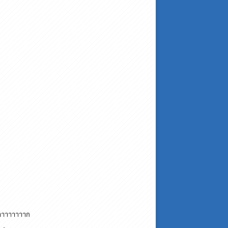
นมาาาาาาาาก