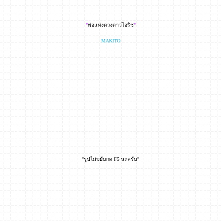
"
พ่อแห่งดวงดาวไอริช
"
MAKITO
"รูปไม่ขยับกด F5 นะครับ"