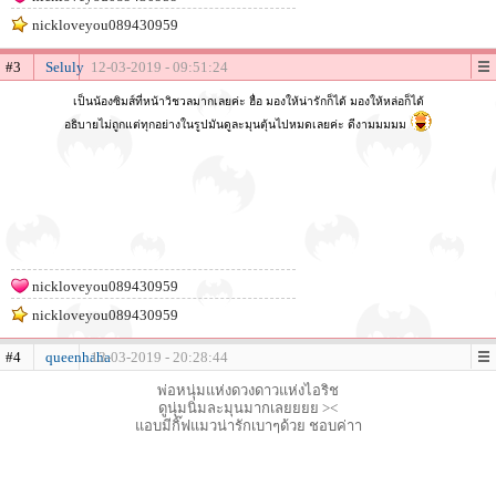
nickloveyou089430959
#3
Seluly
12-03-2019 - 09:51:24
เป็นน้องซิมส์ที่หน้าวิชวลมากเลยค่ะ ฮื่อ มองให้น่ารักก็ได้ มองให้หล่อก็ได้
อธิบายไม่ถูกแต่ทุกอย่างในรูปมันดูละมุนตุ้นไปหมดเลยค่ะ ดีงามมมมม
nickloveyou089430959
nickloveyou089430959
#4
queenhaha
13-03-2019 - 20:28:44
พ่อหนุ่มแห่งดวงดาวแห่งไอริช
ดูนุ่มนิ่มละมุนมากเลยยยย ><
แอบมีกิ๊ฟแมวน่ารักเบาๆด้วย ชอบค่าา