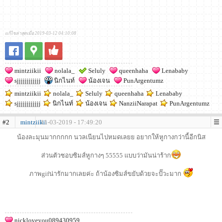
แก้ไขล่าสุดเมื่อ 2019-03-12 04:10:08
mintziikii
nolala_
Seluly
queenhaha
Lenababy
sjjjjjjjjjjjj
นิกไนท์
น้องเจน
PunArgentumz
mintziikii
nolala_
Seluly
queenhaha
Lenababy
sjjjjjjjjjjjj
นิกไนท์
น้องเจน
NanziiNarapat
PunArgentumz
#2
mintziikii
11-03-2019 - 17:49:20
น้องละมุนมากกกกก นวลเนียนไปหมดเลยย อยากให้หูกางกว่านี้อีกนิส
ส่วนตัวชอบซิมส์หูกางๆ 55555 แบบว่ามันน่าร้าก
ภาพgifน่ารักมากเลยค่ะ ถ้าน้องซิมส์ขยับด้วยจะปั๊วะมาก
nickloveyou089430959