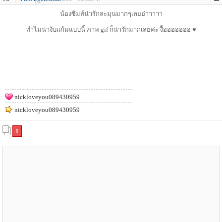
น้องซิมส์น่ารักละมุนมากๆเลยอ่าาาาา
ทำไมน่างับแก้มแบบนี้ ภาพ gif ก็น่ารักมากเลยค่ะ งื้อออออออ ♥
nickloveyou089430959
nickloveyou089430959
1