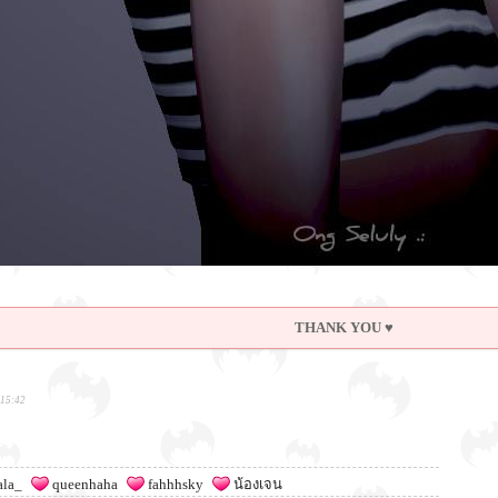
THANK YOU ♥
:15:42
ala_
queenhaha
fahhhsky
น้องเจน