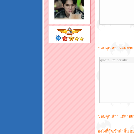
ขอบคุณค่าา จะพยายา
quote : mintziikii
ขอบคุณน้าา แต่สายเก
ยังไงก็สู้ๆเข้าน้ามิ้น อ