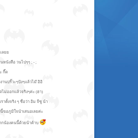
นเลยย
หนังสือ วนไปๆๆ ; - ;
 กี๊ด
านปรั๊วะๆปังๆแล้วไม๊ อิอิ
คิดไม่ออกแล้วจริงๆค่ะ (ฮา)
ตั้งจริง ๆ ชื่อว่า อิม จีซู น้า
้งนี้ขอภูมิใจนำเสนอเลยค่ะ
ากน้องคนนี้ด้วยน้าค้าบ