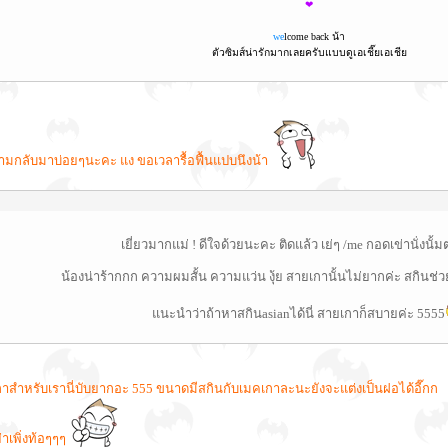
❤
we
lcome back น้า
ตัวซิมส์น่ารักมากเลยครับแบบดูเอเชี๊ยเอเชีย
มกลับมาบ่อยๆนะคะ แง ขอเวลารื้อฟื้นแปบนึงน้า
เยี่ยวมากแม่ ! ดีใจด้วยนะคะ ติดแล้ว เย่ๆ /me กอดเข่านั่งนั้
น้องน่าร้ากกก ความผมสั้น ความแว่น งุ้ย สายเกานั้นไม่ยากค่ะ สกินช
แนะนำว่าถ้าหาสกินasianได้นี่ สายเกาก็สบายค่ะ 5555
าสำหรับเรานี่บับยากอะ 555 ขนาดมีสกินกับเมคเกาละนะยังจะแต่งเป็นฝอได้อี๊กก
ย่าเพิ่งท้อๆๆๆ