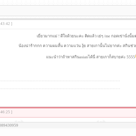
:43:42 ]
เยี่ยวมากแม่ ! ดีใจด้วยนะคะ ติดแล้ว เย่ๆ /me กอดเข่านั่งนั้
น้องน่าร้ากกก ความผมสั้น ความแว่น งุ้ย สายเกานั้นไม่ยากค่ะ สกินช
แนะนำว่าถ้าหาสกินasianได้นี่ สายเกาก็สบายค่ะ 5555
:46:25 ]
u089430959