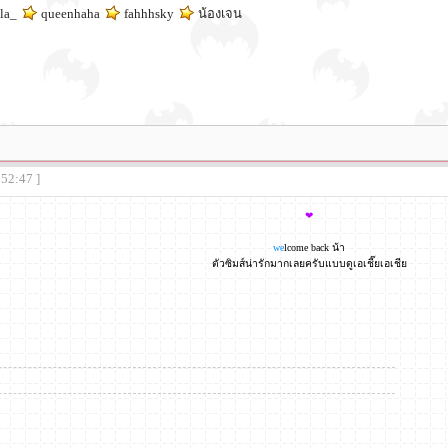
la_
queenhaha
fahhhsky
น้องเจน
:52:47 ]
❤
we
lcome back น้า
ตัวซิมส์น่ารักมากเลยครับแบบดูเอเชี๊ยเอเชีย