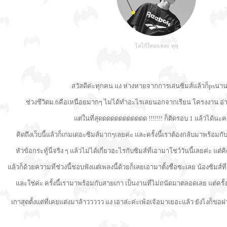
โลโก้ใหม่แหละ หุหุ
สวัสดีค่ะทุกคน แง ห่างหายจากการเล่นซิมส์แล้วก็psนา
ช่วงชีวิตม.6คือเหนื่อยมากๆ ไม่ได้ทำอะไรเลยนอกจากเรียน โครงงาน อ่าน
แต่ในที่สุดดดดดดดดดดดด !!!!!!! ก็ติดรอบ 1 แล้วได้นะคะ
คิดถึงเว็บนี้แล้วก็เกมเดอะซิมส์มากๆเลยค่ะ และครั้งนี้เราต้องกลับมาพร้อมกับง
หัวข้อกระทู้นี่จริง ๆ แล้วไม่ได้เกี่ยวอะไรกับซิมส์ที่เอามาโชว์วันนี้เลยค่ะ แต่
แล้วก็ด้วยความที่ช่วงนี้ชอบฟังแต่เพลงนี้ด้วยก็เลยเอามาตั้งชื่อซะเลย น้องซิมส์ที่เรา
และใช่ค่ะ ครั้งนี้เรามาพร้อมกับสายเกา เป็นงานที่ไม่ถนัดมาตลอดเลย แต่ครั
เกาสุดตั้งแต่ที่เคยแต่งมาล้าววววว แง เอาล่ะค่ะเพ้อเจ้อมาเยอะแล้ว ยังไงก็ขอฝ