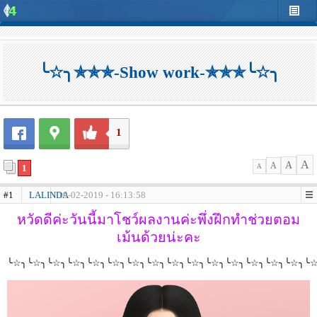
╰☆╮✯✯✯-Show work-✯✯✯╰☆╮
1
A
A
A
1
A
#1
LALINDA
19-02-2019 - 16:13:58
หวัดดีค่ะวันนี้มาโชว์ผลงานค่ะพึ่งฝึกทำช่วยตอม
เม้นด้วยน่ะคะ
╰☆╮╰☆╮╰☆╮╰☆╮╰☆╮╰☆╮╰☆╮╰☆╮╰☆╮╰☆╮╰☆╮╰☆╮╰☆╮╰☆╮╰☆╮╰