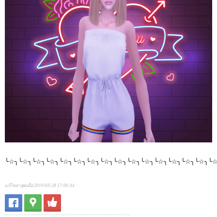
╰☆╮╰☆╮╰☆╮╰☆╮╰☆╮╰☆╮╰☆╮╰☆╮╰☆╮╰☆╮╰☆╮╰☆╮╰☆╮╰☆╮╰☆╮╰
แก้ไขล่าสุดเมื่อ 2019-03-28 17:00:44