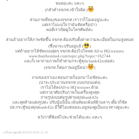
หมดอะคะ แหะๆ
(กลัวทำจขกท.เข้าใจผิด )
ส่วนภาพที่สองของจขกท.เราว่าก็โอเคอยู่นะคะ
เเต่เราไม่เเน่ใจว่ามันชัดหรือป่าว
พอดีเราเปิดดูในโทรศัพท์ค่ะ
ส่วนถ้าอยากให้ภาพชัดขึ้น จขกท.ต้องปรับตั้งค่าความละเอียดในเกมสูงหมด
(ซึ่งน่าจะปรับอยู่แล้ว
)
แต่ถ้าอยากได้ชัดแบบสุดๆ จขกท.ต้องไปโหลด Alf-si HQ textures
www.thaithesims4.com/topic.php?topic=162744
และก็เวลาถ่ายภาพก็ทำตามกระทู้คุณ bank42nเลยค่ะ
(จขกท.ก็ต่อภาพอยู่นี่หน่า
)
งานของเราเอง ตอนถ่ายก็ออกมาไม่ชัดนะคะ
(น่าจะประมาณจขกท.แบบก่อนแต่ง)
เราไม่ได้ลงAlf-si HQ textures ด้วย
เเต่เราอาศัยปรับภาพในเครื่องสูงสุด
ถ่ายรูปเเบบต่อรูปตามคุณbank42n
และสุดท้ายเเต่งรูปค่ะ ปรับนู้นนี่นั้น เพ้นท์ผมเพ้นท์ผิวบลาๆ เดี๋ยวก็ชัด
ปล.กระทู้ของคุณbank42n มีวิดีโอเเต่งเยอะอยู่ลองดูเป็นแนวทางดูนะคะ
หวังว่าที่พิมพ์ไปจะช่วยได้นะคะ แหะๆ
แก้ไขล่าสุดเมื่อ 2019-02-20 01:51:19