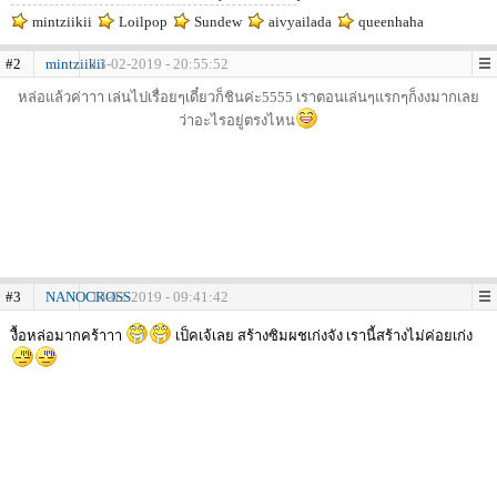
mintziikii
Loilpop
Sundew
aivyailada
queenhaha
#2
mintziikii
13-02-2019 - 20:55:52
หล่อแล้วค่าาา เล่นไปเรื่อยๆเดี๋ยวก็ชินค่ะ5555 เราตอนเล่นๆแรกๆก็งงมากเลย
ว่าอะไรอยู่ตรงไหน
#3
NANOCROSS
14-02-2019 - 09:41:42
งื้อหล่อมากคร้าาา
เป็คเจ้เลย สร้างซิมผชเก่งจัง เรานี้สร้างไม่ค่อยเก่ง