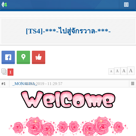
[TS4]-***-ไปสู่จักรวาล-***-
A
A
A
1
A
#1
_MONALISA_
04-02-2019 - 11:29:57