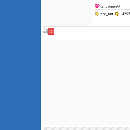
sandsome98
pee_nut
14295
1