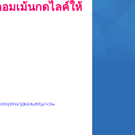
ยคอมเม้นกดไลค์ให้
TVUlUjXSVa7jQGGXuJ9Tpj7-C0w