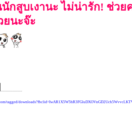
นนักสูบเงานะ ไม่น่ารัก! ช่ว
้วยนะจ๊ะ
ป
........................
mblr.com/tagged/downloads?fbclid=IwAR1X5W5hR3FGluDXOVnGD2Uch5WvvcLK