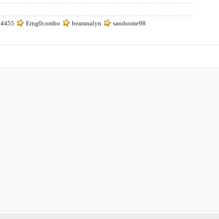
4455
Erng0combo
beamnalyn
sandsome98