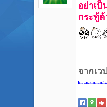
อย่าเป็
กระทู้ด
จากเว
http://neisims.tu