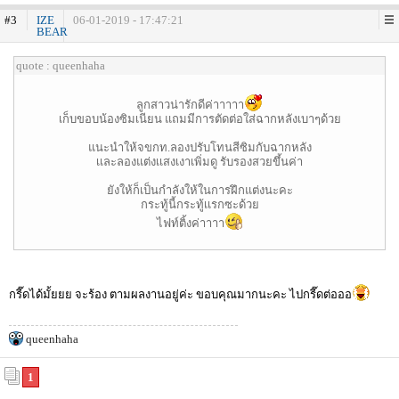
#3
IZE
06-01-2019 - 17:47:21
BEAR
quote : queenhaha
ลูกสาวน่ารักดีค่าาาาา
เก็บขอบน้องซิมเนียน แถมมีการตัดต่อใส่ฉากหลังเบาๆด้วย
แนะนำให้จขกท.ลองปรับโทนสีซิมกับฉากหลัง
เเละลองแต่งเเสงเงาเพิ่มดู รับรองสวยขึ้นค่า
ยังให้ก็เป็นกำลังให้ในการฝึกแต่งนะคะ
กระทู้นี้กระทู้เเรกซะด้วย
ไฟท์ติ้งค่าาาา
กรี๊ดได้มั้ยยย จะร้อง ตามผลงานอยู่ค่ะ ขอบคุณมากนะคะ ไปกรี๊ดต่อออ
queenhaha
1