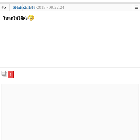
#5
SHnitZElL18
24-04-2019 - 09:22:24
โหลดไม่ได้ค่ะ
1