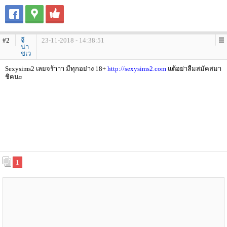
#2
จี
23-11-2018 - 14:38:51
น่า
ชเว
Sexysims2 เลยจร้าาา มีทุกอย่าง 18+
http://sexysims2.com
แต้อย่าลืมสมัคสมา
ชิคนะ
1