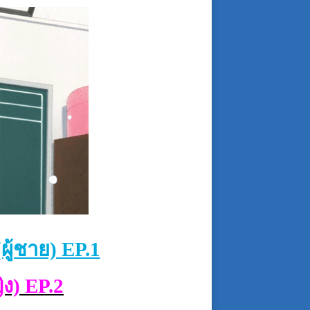
ู้ชาย) EP.1
ิง) EP.2