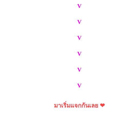
V
V
V
V
V
V
มาเริ่มแจกกันเลย ❤