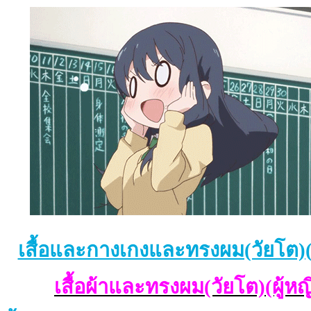
เสื้อและกางเกงและทรงผม(วัยโต)(ผ
เสื้อผ้าและทรงผม(วัยโต)(ผู้หญ