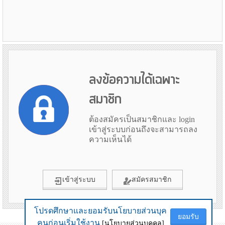
ลงข้อความได้เฉพาะ
สมาชิก
ต้องสมัครเป็นสมาชิกและ login
เข้าสู่ระบบก่อนถึงจะสามารถลง
ความเห็นได้
เข้าสู่ระบบ
สมัครสมาชิก
โปรดศึกษาและยอมรับนโยบายส่วนบุค
โปรดศึกษาและยอมรับนโยบายส่วนบุค
ยอมรับ
ยอมรับ
ข้อมูลเมื่อ 30th July 2026 03:47
คนก่อนเริ่มใช้งาน
คนก่อนเริ่มใช้งาน
[นโยบายส่วนบุคคล]
[นโยบายส่วนบุคคล]