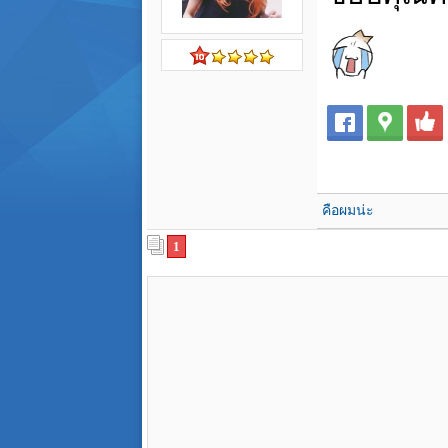
คือผมน่ะ
1