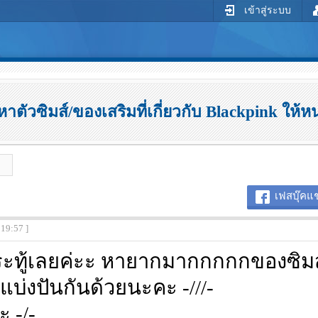
เข้าสู่ระบบ
ตัวซิมส์/ของเสริมที่เกี่ยวกับ Blackpink ให้หน
เฟสบุ๊คแช
:19:57 ]
ระทู้เลยค่ะะ หายากมากกกกกของซิมส
แบ่งปันกันด้วยนะคะ -///-
 -/-