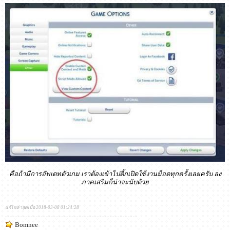
คือถ้ามีการอัพเดทตัวเกม เราต้องเข้าไปติ้กเปิดใช้งานม็อดทุกครั้งเลยครับ ลง
ภาคเสริมก็น่าจะนับด้วย
แก้ไขล่าสุดเมื่อ 2018-03-08 01:24:28
Bomnee