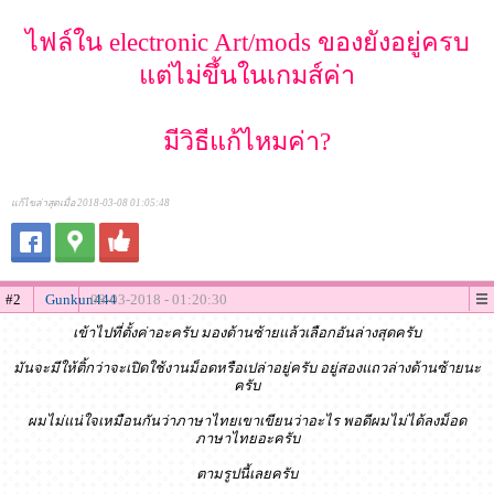
ไฟล์ใน electronic Art/mods ของยังอยู่ครบ
แต่ไม่ขึ้นในเกมส์ค่า
มีวิธีแก้ไหมค่า?
แก้ไขล่าสุดเมื่อ 2018-03-08 01:05:48
#2
Gunkun444
08-03-2018 - 01:20:30
เข้าไปที่ตั้งค่าอะครับ มองด้านซ้ายแล้วเลือกอันล่างสุดครับ
มันจะมีให้ติ้กว่าจะเปิดใช้งานม็อดหรือเปล่าอยู่ครับ อยู่สองแถวล่างด้านซ้ายนะ
ครับ
ผมไม่แน่ใจเหมือนกันว่าภาษาไทยเขาเขียนว่าอะไร พอดีผมไม่ได้ลงม็อด
ภาษาไทยอะครับ
ตามรูปนี้เลยครับ