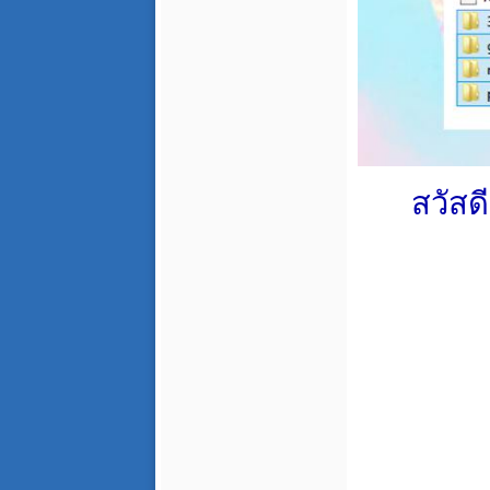
สวัสด