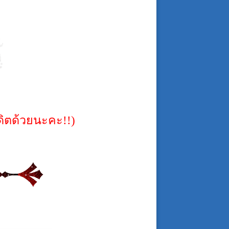
ิตด้วยนะคะ!!)