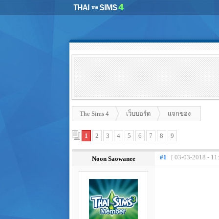
The Sims 4
เว็บบอร์ด
แจกของ
1
2
3
4
5
6
7
8
9
#1
[ 03-03-2018 - 11
Noon Saowanee