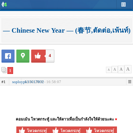
— Chinese New Year — (春节,ตัดต่อ,เพ้นท์)
4
A
A
A
1
A
#1
soploypk15017002
12-02-2018 - 16:58:07
คอมเม้น โหวตกระทู้ และให้ดาวเพื่อเป็นกำลังใจให้ด้วยนะคะ
♥