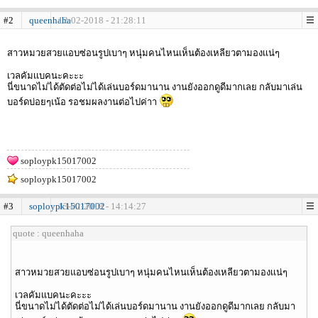
#2
queenhaha
12-02-2018 - 21:28:11
สาวหมวยสวยแอบซ่อนรูปเบาๆ หนุ่มคนไหนเห็นต้องเหลียวตามองเเน่ๆ
เวลคัมเเบคนะคะะะ
นี่ขนาดไม่ได้ตัดต่อไม่ได้เล่นบอร์ดมานาน งานยังออกดูดีมากเลย กลับมาเล่น
บอร์ดบ่อยๆเน้อ รอชมผลงานต่อไปค่าา
soploypk15017002
soploypk15017002
#3
soploypk15017002
13-02-2018 - 14:14:27
quote : queenhaha
สาวหมวยสวยแอบซ่อนรูปเบาๆ หนุ่มคนไหนเห็นต้องเหลียวตามองเเน่ๆ
เวลคัมเเบคนะคะะะ
นี่ขนาดไม่ได้ตัดต่อไม่ได้เล่นบอร์ดมานาน งานยังออกดูดีมากเลย กลับมา