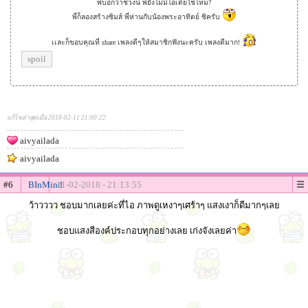
พี่บอกว่าช่วงนี้ พี่ยังไม่มีไอเดียใช่ไหม?
พี่ก็ลองสร้างซิมส์ พี่ห่านกับน้องพระอาทิตย์ ซิครับ
เเละก็ขอบคุณที่ share เพลงดีๆให้สมาชิกฟังนะครับ เพลงดีมาก!
spoil
แก้ไขล่าสุดเมื่อ 2018-02-11 21:00:22
aivyailada
aivyailada
#6
BInMind
11-02-2018 - 21:13:55
ว้าวววว ชอบมากเลยค่ะที่ไอ ภาพดูเหงาๆเศร้าๆ แสงเงาก็ดีมากๆเลย
ชอบแสงสีองค์ประกอบทุกอย่างเลย เก่งจังเลยค่า