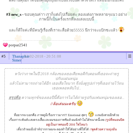
ผลงานคุณภาพของคุณporparก็เป็นแรงบันดาลใจให้เราเหมือนกันนะคะ
#3 new_s -
ขอบคุณค่าา เราก็แต่งไปเรื่อยค่ะ ลองแต่งภาพหลายๆแนว อย่าง
ภาพนี้ก็เป็นครั้งแรกที่ลงแสงแบบนี้
และก็ดีใจค่ะที่มีคนรู้เรื่องที่เราจะสื่อด้วย55555 นึกว่าจะแป้กซะแล้ว
porpar2541
#5
Thanaphat
11-02-2018 - 20:51:08
Simer
หวังว่าภาพในปี 2018 กล้องของเธอเสียพอดีกับตอนที่เธอจะถ่ายรู
ปกับเเฝนหนุ่ม
เเล้วไม่สามารถถ่ายได้อีก เธอเสียใจมาก จึงนั่งดูรูปเก่าๆที่เธอถ่ายไว้จน
เธอเพลอหลับไป...
สรุปคือ
ความทุกข์ของเธอปีนี้คือการไม่ได้ถ่ายรูปกับเเฟนหนุ่มของเธอ...
//ล้อเล่นนะครับ
ที่อยากจะบอกคือ ภาพดูมีเรื่องราวมาก!!! Emotional สุดๆ
เเถมยังสวยอีกด้วย
เรื่่องการเพ้นท์เเสงตรงเสื้อเเละผมของภาพซิมส์ ผมยังทำไม่ได้ขนาดนี้เลย
(รูปที่หมอนปิด
อยู่เป็นภาพของปี 2016 ใช่ไหม?)
เดี๋ยวถ้าผมมีเม้าท์ปากกาผมจะลองทำให้ได้อย่างพี่ให้ได้
//พูดด้วยความมุ่งมั่น