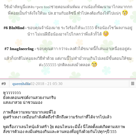
ใช้เม้าส์หนูนี่แหละ+pen toolช่วยตอนเพ้นท์ผม งานน้องก็พัฒนามาไกลมากกก
พี่คอยเป็นกำลังใจให้นะ ปล.ฮานกับอลิซนี่ ทำไปคงต้องร้องไห้ไปแน่ๆ
#6 BInMind -
ขอบคุณจ้าน้องมาย ระวังร้องไห้นะ5555 พี่รอน้องโชว์ผลงานอยู่
น้าา ไม่แน่ฝีมือน้องอาจไปไกลกว่าพี่แล้วก็ได้
#7 ImagIneerIng -
ขอบคุณค่าา กว่าจะลงตัวได้ขนาดนี้ก็เล่นเอาเหนื่อยอยู่ค่ะ
แล้วก็ปกติไม่ค่อยลงวิธีทำด้วย แต่งานนี้ไม่ทำมั่วจนเกินไปเลยมีขั้นตอนให้ชม
ค่ะ555555 ปกติลงแสงมั่วตลอด
#9
queenhaha
12-02-2018 - 21:05:30
หูววววววว
ยังคงคอนเซปต์งานสวยงานกริบ
แสงเงาสวย น่าชวนมอง
ภาพสื่อความหมายมากเลยพี่ไอ
ดูเศร้าเหงา เหมือนกำลังคิดถึงรำลึกถึงความรักเก่าที่ได้จากไปแล้ว
พูดเรื่องวาเลนไทนฺ์แล้วเศร้า งุ้ย ตอนไหนจะมีมั้ง นี่โสดตั้งเเต่เกิดตามสภาพ
สังขารตัวเอง คงมีแต่ของกินและคานทองที่อยู่กังด้วยกันไปทุกๆปี 555