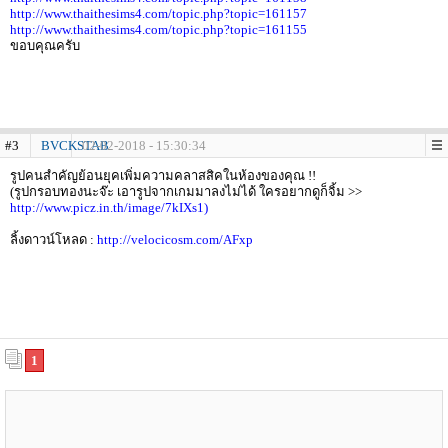
http://www.thaithesims4.com/topic.php?topic=161157
http://www.thaithesims4.com/topic.php?topic=161155
ขอบคุณครับ
#3
BVCKSTAB
02-02-2018 - 15:30:34
รูปคนสำคัญย้อนยุคเพิ่มความคลาสสิคในห้องของคุณ !!
(รูปกรอบทองนะจ๊ะ เอารูปจากเกมมาลงไม่ได้ ใครอยากดูก็จิ้ม >>
http://www.picz.in.th/image/7kIXs1)
ลิ้งดาวน์โหลด :
http://velocicosm.com/AFxp
1