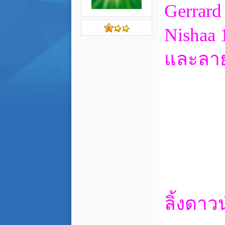
Gerrard
Nishaa 1
และลาย
ลิ้งดาว