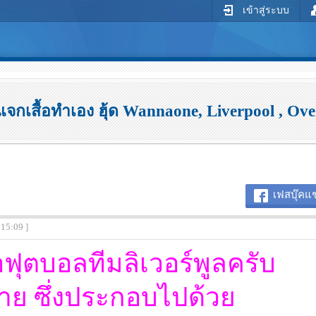
เข้าสู่ระบบ
แจกเสื้อทำเอง ฮุ้ด Wannaone, Liverpool , Ov
เฟสบุ๊คแช
:15:09 ]
อฟุตบอลทีมลิเวอร์พูลครับ
าย ซึ่งประกอบไปด้วย