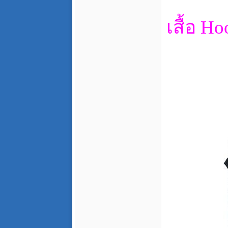
เสื้อ H