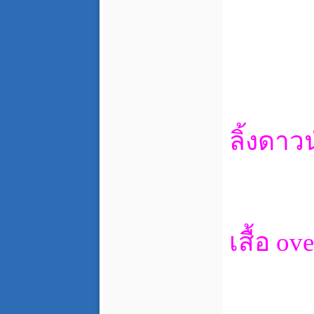
ลิ้งดาว
เสื้อ ov