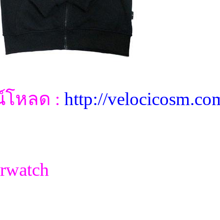
น์โหลด :
http://velocicosm.c
erwatch