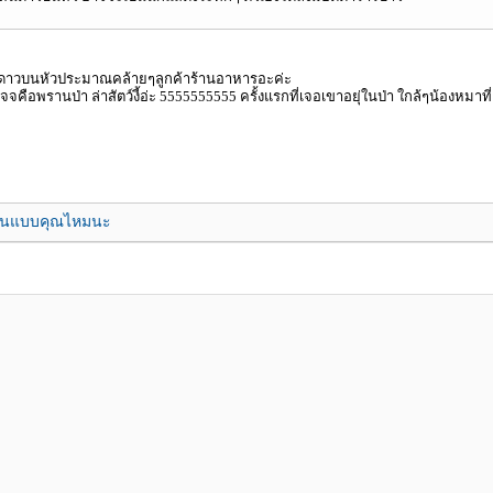
 ดาวบนหัวประมาณคล้ายๆลูกค้าร้านอาหารอะค่ะ
จคือพรานป่า ล่าสัตว์งี้อ่ะ 5555555555 ครั้งแรกที่เจอเขาอยุ่ในป่า ใกล้ๆน้องหมา
มีคนแบบคุณไหมนะ