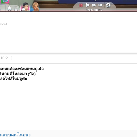
:25:44
:10:21 ]
้าเกมแท้ลองซ่อมแซมดูเน้อ
ตัวเกมที่โหลดมา (บัค)
ลดไฟล์ใหม่ดูค่ะ
มีคนแบบคุณไหมนะ