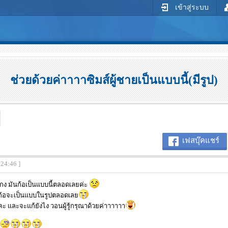
เข้าสู่ระบบ
ช่วยด้วยค่าาาาซิมส์ผู้ชายเป็นแบบนี้(มีรูป)
เฟสบุ๊คแชร์
:24:46 ]
ง มันก้อเป็นแบบนี้ตลอดเลยค่ะ
ช.ก้อจะเป็นแบบในรูปตลอดเลย
คะ และจะแก้ยังไง วอนผู้รู้กรุณาด้วยค่าาาาาา