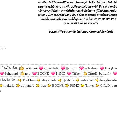
จากพี่คนนึงที่นั่งรอรถที่ป้ายรถเมล์ตรงจตุจักวันที่ 8 ที่ผ่านมา ที่เค้าใส่
แบบทหารสีฟ้า ขาว และตี๋แบบจีนๆอะครับ อยากได้เป็น Ref มาก ถ้า
กล้าพอกว่านี้ซักนิดเราคงได้เห็นภาพเค้ากันในกระทู้นี้แล้วแหละครับ
เองตอนนี้งงการตั้งชื่อจีนก่อน คือเข้าใจว่าคนจีนมีแซ่ ที่เป็นเหมือนน
แล้วก็ตามด้วยชื่อ แต่ตอนนี้ทั้งอู่และเฉินเป็นแซ่ 555555555555555
เถอะ อย่าซีเรียสเลยเนอะ -////-
ขอบคุณที่รับชมนะครับ ในส่วนของจดหมายก็อินๆนิดนึง
:19:45
ี โอ-โอ เอ็ม
Pookhao
aivyailada
jjanishh
redvelvet
ImagInee
dolranard
nyz
BOONE
PllMZ
Tiiker
GifteD_butterfly
ี โอ-โอ เอ็ม
Pookhao
aivyailada
jjanishh
redvelvet
ImagIneerI
mukulo
dolranard
nyz
BOONE
PllMZ
Tiiker
GifteD_butt
n