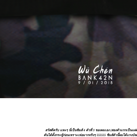
สวัสดีครับ แหะๆ นี่เป็นซิมส์ 4 ตัวที่ 3 ของผมเอง (สองตัวแรกเป็นแฝด
ดันได้ตั้งกระทู้ก่อนเพราะเห่อมากจริงๆ 555555 ซิมส์ตัวนี้ผมได้แรงบั