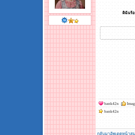
ดิฉันร
bank42n
Imag
bank42n
กลับมาอัพเดตหน้าสม