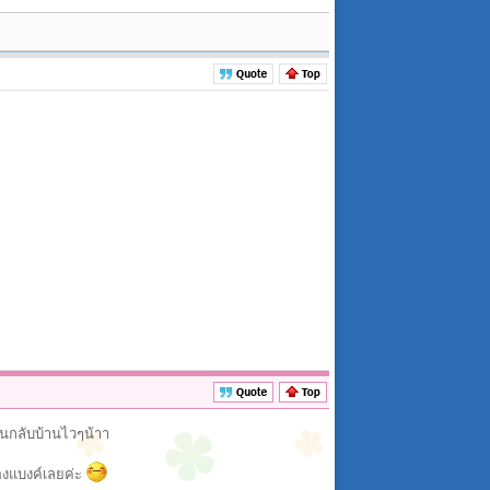
ฉินกลับบ้านไวๆน้าา
้องแบงค์เลยค่ะ