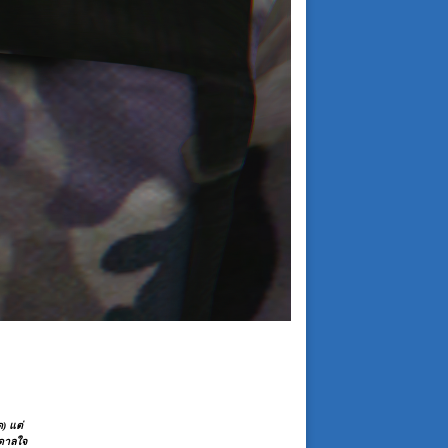
) แต่
ลดาลใจ