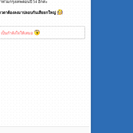
น้ำท่วมกรุงเทพตอนปี 54 อีกค่ะ
ทพเทวดาต้องลงมาปลอบกันเสียยกใหญ่
 เป็นกำลังใจให้เสมอ