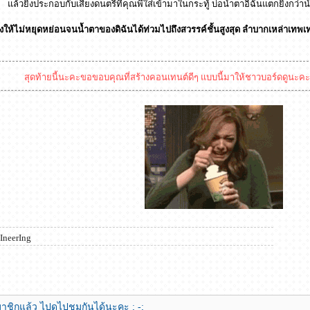
แล้วยิ่งประกอบกับเสียงดนตรีที่คุณพี่ใส่เข้ามาในกระทู้ บ่อน้ำตาอิฉันแตกยิ่งกว่า
้องให้ไม่หยุดหย่อนจนน้ำตาของดิฉันได้ท่วมไปถึงสวรรค์ชั้นสูงสุด ลำบากเหล่าเ
สุดท้ายนี้นะคะขอขอบคุณที่สร้างคอนเทนต์ดีๆ แบบนี้มาให้ชาวบอร์ดดูนะคะ
IneerIng
าชิกแล้ว ไปดูไปชมกันได้นะคะ ; -;