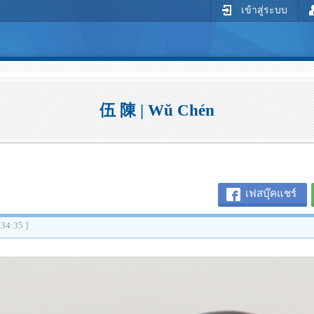
เข้าสู่ระบบ
伍 陳 | Wŭ Chén
เฟสบุ๊คแชร์
:34:35 ]