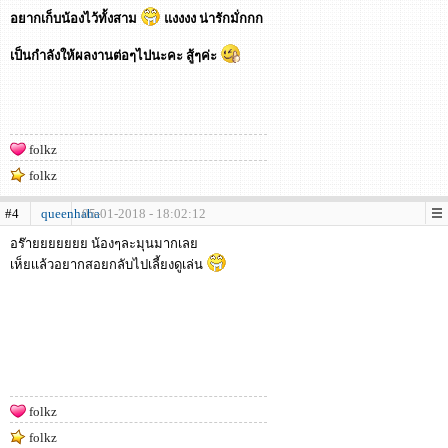
อยากเก็บน้องไว้ทั้งสาม
แงงงง น่ารักมั่กกก
เป็นกำลังให้ผลงานต่อๆไปนะคะ สู้ๆค่ะ
folkz
folkz
#4
queenhaha
05-01-2018 - 18:02:12
อร๊ายยยยยยย น้องๆละมุนมากเลย
เห็ยเเล้วอยากสอยกลับไปเลี้ยงดูเล่น
folkz
folkz