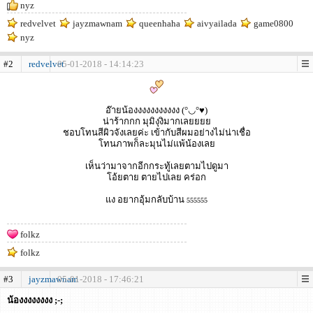
nyz
redvelvet
jayzmawnam
queenhaha
aivyailada
game0800
nyz
#2
redvelvet
05-01-2018 - 14:14:23
อ๊ายน้องงงงงงงงงงง (°◡°♥)
น่าร้ากกก มุมิงุงิมากเลยยยย
ชอบโทนสีผิวจังเลยค่ะ เข้ากับสีผมอย่างไม่น่าเชื่อ
โทนภาพก็ละมุนไม่แพ้น้องเลย
เห็นว่ามาจากอีกกระทู้เลยตามไปดูมา
โอ้ยตาย ตายไปเลย คร่อก
แง อยากอุ้มกลับบ้าน
555555
folkz
folkz
#3
jayzmawnam
05-01-2018 - 17:46:21
น้องงงงงงงง ;-;