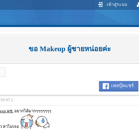
เข้าสู่ระบบ
ขอ Makeup ผู้ชายหน่อยค่ะ
เฟสบุ๊คแชร์
:50:05 ]
eup ผช.
อยากได้มากๆๆๆๆๆๆๆ
ว หาไม่เจอ