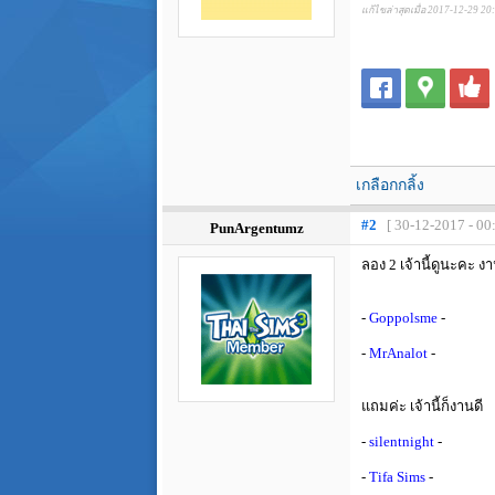
แก้ไขล่าสุดเมื่อ 2017-12-29 20
เกลือกกลิ้ง
#2
[ 30-12-2017 - 00
PunArgentumz
ลอง 2 เจ้านี้ดูนะคะ ง
-
Goppolsme
-
-
MrAnalot
-
แถมค่ะ เจ้านี้ก็งานดี
-
silentnight
-
-
Tifa Sims
-