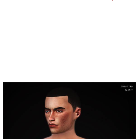
.
.
.
.
.
.
.