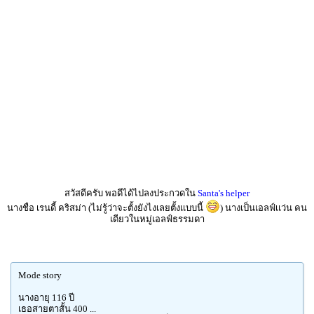
สวัสดีครับ พอดีได้ไปลงประกวดใน
Santa's helper
นางชื่อ เรนดี้ คริสม่า (ไม่รู้ว่าจะตั้งยังไงเลยตั้งเเบบนี้
) นางเป็นเอลฟ์เเว่น คน
เดียวในหมู่เอลฟ์ธรรมดา
Mode story
นางอายุ 116 ปี
เธอสายตาสั้น 400 ...