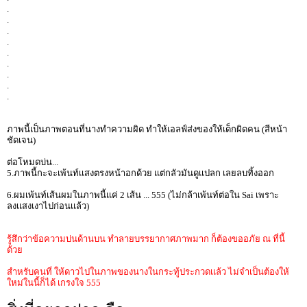
.
.
.
.
.
.
.
.
.
ภาพนี้เป็นภาพตอนที่นางทำความผิด ทำให้เอลฟ์ส่งของให้เด็กผิดคน (สีหน้า
ชัดเจน)
ต่อโหมดบ่น...
5.ภาพนี้กะจะเพ้นท์เเสงตรงหน้าอกด้วย เเต่กลัวมันดูเเปลก เลยลบทิ้งออก
6.ผมเพ้นท์เส้นผมในภาพนี้เเค่ 2 เส้น ... 555 (ไม่กล้าเพ้นท์ต่อใน Sai เพราะ
ลงเเสงเงาไปก่อนเเล้ว)
รู้สึกว่าข้อความบ่นด้านบน ทำลายบรรยากาศภาพมาก ก็ต้องขออภัย ณ ที่นี้
ด้วย
สำหรับคนที่ ให้ดาวไปในภาพของนางในกระทู้ประกวดเเล้ว ไม่จำเป็นต้องให้
ใหม่ในนี้ก็ได้ เกรงใจ 555