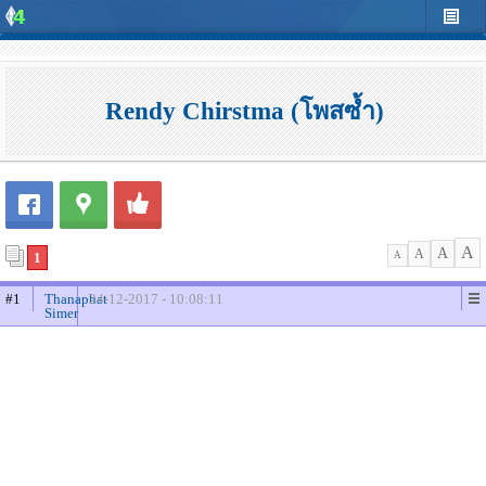
Rendy Chirstma (โพสซ้ำ)
A
A
A
1
A
#1
Thanaphat
24-12-2017 - 10:08:11
Simer