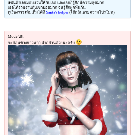
เเซนต้าเลยมอบเเว่นให้กับเธอ เเละเธอก็รู้สึกมีความสุขมาก
เธอได้ร่วมงานกับเขาบ่อยมาก จนรู้สึกผูกพันกัน
ดูเรื่องราว เพิ่มเต็มได้ที่
Santa's helper
(ได้กลิ่นอายความโปรโมท)
Mode บ่น
จะค่อนข้างยาวมาก ฝากอ่านด้วยนะครับ