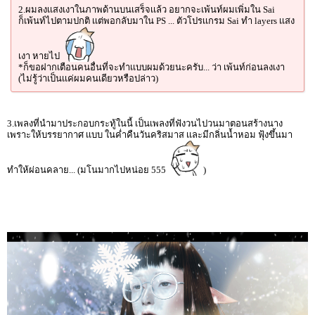
2.ผมลงเเสงเงาในภาพด้านบนเสร็จเเล้ว อยากจะเพ้นท์ผมเพิ่มใน Sai
ก็เพ้นท์ไปตามปกติ เเต่พอกลับมาใน PS ... ตัวโปรเเกรม Sai ทำ layers เเสง
เงา หายไป
*ก็ขอฝากเตือนคนอื่นที่จะทำเเบบผมด้วยนะครับ... ว่า เพ้นท์ก่อนลงเงา
(ไม่รู้ว่าเป็นเเค่ผมคนเดียวหรือปล่าว)
3.เพลงที่นำมาประกอบกระทู้ในนี้ เป็นเพลงที่ฟังวนไปวนมาตอนสร้างนาง
เพราะให้บรรยากาศ เเบบ ในค่ำคืนวันคริสมาส เเละมีกลิ่นน้ำหอม ฟุ้งขึ้นมา
ทำให้ผ่อนคลาย... (มโนมากไปหน่อย 555
)