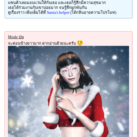
เเซนต้าเลยมอบเเว่นให้กับเธอ เเละเธอก็รู้สึกมีความสุขมาก
เธอได้ร่วมงานกับเขาบ่อยมาก จนรู้สึกผูกพันกัน
ดูเรื่องราว เพิ่มเต็มได้ที่
Santa's helper
(ได้กลิ่นอายความโปรโมท)
Mode บ่น
จะค่อนข้างยาวมาก ฝากอ่านด้วยนะครับ