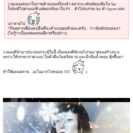
2.ผมลงเเสงเงาในภาพด้านบนเสร็จเเล้ว อยากจะเพ้นท์ผมเพิ่มใน Sai
ก็เพ้นท์ไปตามปกติ เเต่พอกลับมาใน PS ... ตัวโปรเเกรม Sai ทำ layers เเสง
เงา หายไป
*ก็ขอฝากเตือนคนอื่นที่จะทำเเบบผมด้วยนะครับ... ว่า เพ้นท์ก่อนลงเงา
(ไม่รู้ว่าเป็นเเค่ผมคนเดียวหรือปล่าว)
3.เพลงที่นำมาประกอบกระทู้ในนี้ เป็นเพลงที่ฟังวนไปวนมาตอนสร้างนาง
เพราะให้บรรยากาศ เเบบ ในค่ำคืนวันคริสมาส เเละมีกลิ่นน้ำหอม ฟุ้งขึ้นมา
ทำให้ผ่อนคลาย... (มโนมากไปหน่อย 555
)