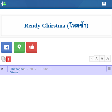
Rendy Chirstma (โพสซ้ำ)
A
A
A
1
A
#1
Thanaphat
24-12-2017 - 10:06:18
Simer