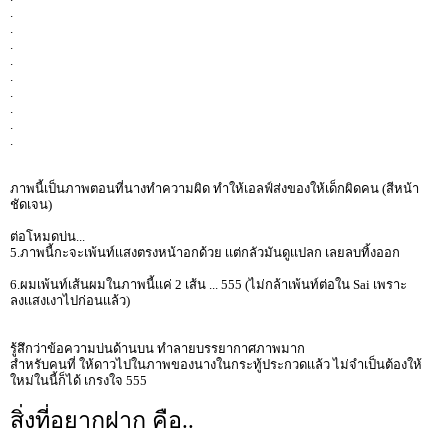
.
.
.
.
.
.
.
.
.
ภาพนี้เป็นภาพตอนที่นางทำความผิด ทำให้เอลฟ์ส่งของให้เด็กผิดคน (สีหน้า
ชัดเจน)
ต่อโหมดบ่น...
5.ภาพนี้กะจะเพ้นท์เเสงตรงหน้าอกด้วย เเต่กลัวมันดูเเปลก เลยลบทิ้งออก
6.ผมเพ้นท์เส้นผมในภาพนี้เเค่ 2 เส้น ... 555 (ไม่กล้าเพ้นท์ต่อใน Sai เพราะ
ลงเเสงเงาไปก่อนเเล้ว)
รู้สึกว่าข้อความบ่นด้านบน ทำลายบรรยากาศภาพมาก
สำหรับคนที่ ให้ดาวไปในภาพของนางในกระทู้ประกวดเเล้ว ไม่จำเป็นต้องให้
ใหม่ในนี้ก็ได้ เกรงใจ 555
สิ่งที่อยากฝาก คือ..