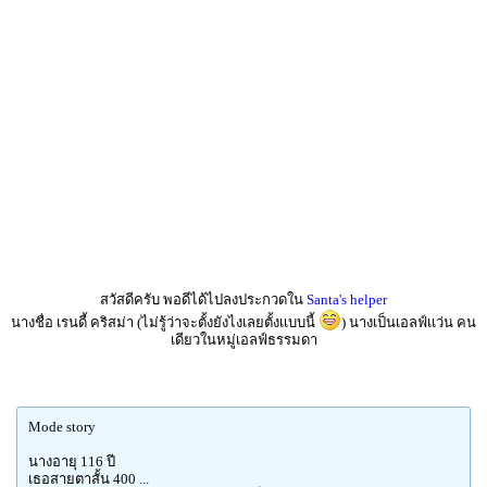
สวัสดีครับ พอดีได้ไปลงประกวดใน
Santa's helper
นางชื่อ เรนดี้ คริสม่า (ไม่รู้ว่าจะตั้งยังไงเลยตั้งเเบบนี้
) นางเป็นเอลฟ์เเว่น คน
เดียวในหมู่เอลฟ์ธรรมดา
Mode story
นางอายุ 116 ปี
เธอสายตาสั้น 400 ...