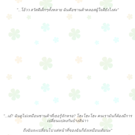
"...โอ้วว สวัสดีเด็กๆทั้งหลาย ฉันคือซานต้าคลอสผู้ใจดียังไงล่ะ"
"...เอ๋? ฉันดูไม่เหมือนซานต้าที่เธอรู้จักหรอ? โฮะโฮะโฮะ คนเรามันก็ต้องมีการ
เปลี่ยนแปลงกันบ้างสิน่าา
ถึงฉันจะเปลี่ยนไป แต่หน้าที่ของฉันก็ยังเหมือนเดิมนะ"