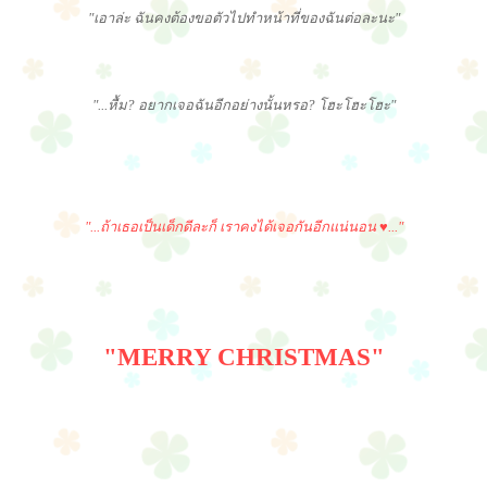
"เอาล่ะ ฉันคงต้องขอตัวไปทำหน้าที่ของฉันต่อละนะ"
"...หื้ม? อยากเจอฉันอีกอย่างนั้นหรอ? โฮะโฮะโฮะ"
"...ถ้าเธอเป็นเด็กดีละก็ เราคงได้เจอกันอีกแน่นอน ♥..."
"MERRY CHRISTMAS"