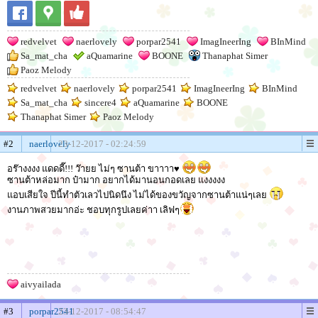
redvelvet
naerlovely
porpar2541
ImagIneerIng
BInMind
Sa_mat_cha
aQuamarine
BOONE
Thanaphat Simer
Paoz Melody
redvelvet
naerlovely
porpar2541
ImagIneerIng
BInMind
Sa_mat_cha
sincere4
aQuamarine
BOONE
Thanaphat Simer
Paoz Melody
#2
naerlovely
23-12-2017 - 02:24:59
อร๊างงงง แดดดี๊!!! ว๊ายย ไม่ๆ ซานต้า ขาาาา♥
ซานต้าหล่อมาก ป๋ามาก อยากได้มานอนกอดเลย แงงงงง
แอบเสียใจ ปีนี้ทำตัวเลวไปนิดนึง ไม่ได้ของขวัญจากซานต้าแน่ๆเลย
งานภาพสวยมากอ่ะ ชอบทุกรูปเลยค่าา เลิฟๆ
aivyailada
#3
porpar2541
23-12-2017 - 08:54:47