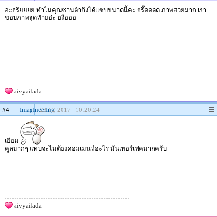
อะฮรึยยยย ทำไมคุณซานต้าถึงได้เเซ่บขนาดนี้คะ กรี๊ดดดด ภาพสวยมาก เรา
ชอบภาพสุดท้ายอ่ะ ฮรือออ
aivyailada
#4
ImagIneerIng
23-12-2017 - 10:20:24
เยี่ยม
คูลมากๆ แทบจะไม่ต้องคอมเมนท์อะไร มันเพอร์เฟคมากครับ
aivyailada