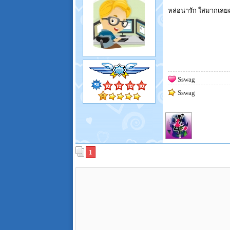
หล่อน่ารัก ใสมากเลย
Sswag
Sswag
1