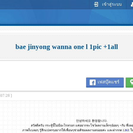
เข้าสู่ระบบ
bae jinyong wanna one l 1pic +1all
เฟสบุ๊คแชร์
:07:28 ]
안녕하세요 환영합니다.
สวัสดีครับ กระทู้นี้ไม่มีอะไรหรอก แค่อยากจะโชว์ผลงานเล็กๆน้อยๆ +กับ พึ่ง
ภาพก็เบลอๆ รู้สึกแปลกๆอยากให้เพื่อนๆช่วยติชมผลงานหน่อยค่ะ และฝากกด
LIKE
ใน