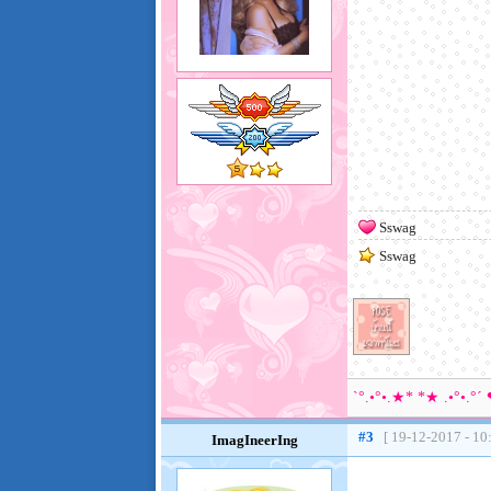
Sswag
Sswag
`°.•°•.★* *★ .•°•.°´
#3
[ 19-12-2017 - 10
ImagIneerIng