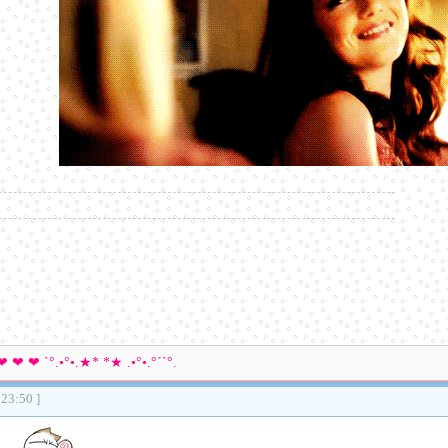
 ❤ ❤ ❤ `°.•°•.★* *★ .•°•.°´`°.
:23:50 ]