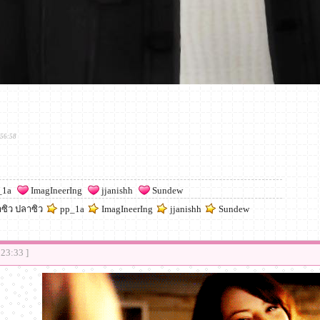
:56:58
_1a
ImagIneerIng
jjanishh
Sundew
ซิว ปลาซิว
pp_1a
ImagIneerIng
jjanishh
Sundew
:23:33 ]