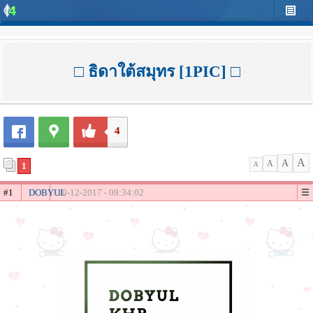
□ ธิดาใต้สมุทร [1PIC] □
4
A
A
A
1
A
#1
DOBYUL
10-12-2017 - 09:34:02