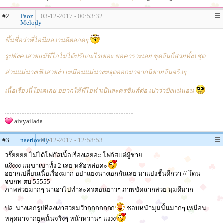
#2
Paoz
03-12-2017 - 00:53:32
Melody
ขึ้นชื่อว่าพี่ไอนี่ผลงานดีตลอดๆ
รูปยังคงสวยแม้พี่ไอไม่ได้ปรับอะไรเยอะ ขอคารวะเลย ชุดจีนก็สวยทั้ง3ชุด
ส่วนแม่นางเฟิงสวยง่า เหมือนแม่นางหลุดออกมาจากนิยายจีนจริงๆ
เนื้อเรื่องนี่โอเคเลย อยากให้พี่ไอทำเป็นละครซิมส์ต่อ เปาว่าปังแน่นอน
aivyailada
#3
naerlovely
03-12-2017 - 12:58:53
วรั๊ยยยย ไม่ได้โฟกัสเนื้อเรื่องเลยอ่ะ โฟกัสแต่ผู้ชาย
แง๊งงง แม่ขาเขาทั้ง 2 เลย หล๊อหล่อค่ะ
อยากเปลี่ยนเนื้อเรื่องมาก อย่าแย่งนางเอกกันเลย มาแย่งชั้นดีกว่า // โดน
จขกท ตบ 55555
ภาพสวยมากๆ น่าเอาไปทำละครตอนยาวๆ ภาพชัดฉากสวย มุมดีมาก
ปล. นางเอกรูปที่ลงเงาสวยมว๊ากกกกกกก
ชอบหน้ามุมนั้นมากๆ เหมือน
หลุดมาจากยุคนั้นจริงๆ หน้าหวานๆ แงงง