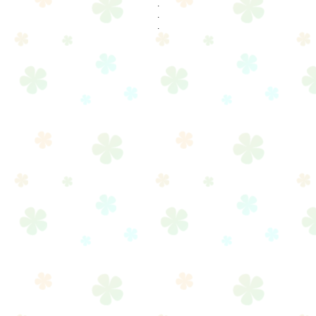
.
.
.