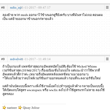
#8
rufio_njr
21-11-2017 - 09:47:17
ลองย้าย พวก mods ออกมาไว้ข้างนอกดูรึยังครับ บางทีมันหาไม่เจอ ตอนผม
เป็น แค่ย้ายออกมาข้างนอกก่หายแล้ว
#9
redvelvet
21-11-2017 - 11:49:14
ถ้าเป็นเกมแท้ แพทช์ล่าสุด(เกมอัพเดทอัตโนมัติ) ต้องใช้ Wicked Whims
เวอร์ชั่นล่าสุด (10/พย/2017) เรื่องอนิเมชั่นไม่แน่ใจ แต่แนะนำว่าใช้พวกที่
อัพเดทแล้วดีกว่าค่ะ (หมายถึงอัพเดทหลังแพทช์หมาแมวออกมา)
*ให้แน่ใจด้วยว่าลบไฟล์เวอร์ชั่นเก่าออกหมดแล้ว ก่อนที่จะลงเวอร์ชั่นใหม่
แต่ถ้ามันบัคแบบนี้เพราะเพิ่งใช้งานม็อดไป (ทำๆอยู่แล้วค้าง กลายเป็นแบบนี้)
ให้เปิดแถบใส่สูตร ww.stopsex หรือ ww.fix ลงไป ถ้าใช้สูตรแรกไม่หาย ลองใช้
สูตรสอง
narinee
Qizay Jolixe