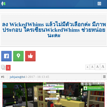
ลง WickedWhims แล้วไม่มีตัวเลือกค่ะ มีภาพ
ประกอบ ใครเซียนWickedWhims ช่วยหน่อย
นะคะ
A
A
A
1
A
#1
jubjaengros
18-11-2017 - 16:13:45