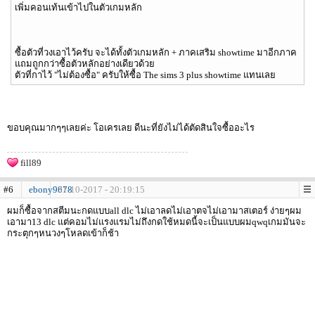
เพิ่มคอนเท้นเข้าไปในตัวเกมหลัก
ซื้อตัวที่วงเอาไว้ครับ จะได้ทั้งตัวเกมหลัก + ภาคเสริม showtime มาอีกภาค
แถมถูกกว่าซื้อตัวหลักอย่างเดียวด้วย
ตัวที่กาไว้ "ไม่ต้องซื้อ" ครับให้ซื้อ The sims 3 plus showtime แทนเลย
ขอบคุณมากๆๆเลยค่ะ โอเครเลย ดีนะที่ยังไม่ได้ตัดสินใจซื้ออะไร
fill89
#6
ebony9678
31-10-2017 - 20:19:15
ผมก็ซื้อจากสตีมนะกดแบบall dlc ไม่เอาลดไม่เอาตจไม่เอามาสเตอร์ ง่ายๆผม
เอามา13 dlc แต่คอมไม่แรงแรมไม่ถึงกดใช้หมดนี้จะเป็นแบบผมqwqเกมมันจะ
กระตุกๆหนวงๆโหลดเข้าก็ช้า