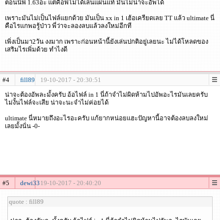
ตอนนี้พี่ 1.63อะ แต่คือพี่ไม่ได้เล่นแผ่นแท้ มันไม่น่าจะอัพได้
เพราะมันไม่เป็นไฟล์แยกด้วย มันเป็น xx in 1 เฮ้อเครียดเลย TT แล้ว ultimate นี่
คือไรแกพอรู้ป่าว พี่ว่าจะลองลบแล้วลงใหม่อีกที
เพิ่งเป็นมา2วัน งงมาก เพราะก่อนหน้านี้ยังเล่นปกติอยู่เลยนะ ไม่ได้โหลดของ
เสริมไรเพิ่มด้วย ทำไงดี
#4
fill89
19-10-2017 - 20:30:51
น่าจะต้องอัพละมั้งครับ อ้อไฟล์ in 1 นี่ถ้าจำไม่ผิดห้ามไปอัพอะไรมันเลยครับ
ไม่งั้นไฟล์จะเสีย น่าจะนะจำไม่ค่อยได้
ultimate นี่หมายถึงอะไรอะครับ แก้ยากหน่อยแฮะปัญหานี้อาจต้องลบลงใหม่
เลยมั้งนั่น -0-
#5
dewi33
19-10-2017 - 20:40:20
quote : fill89