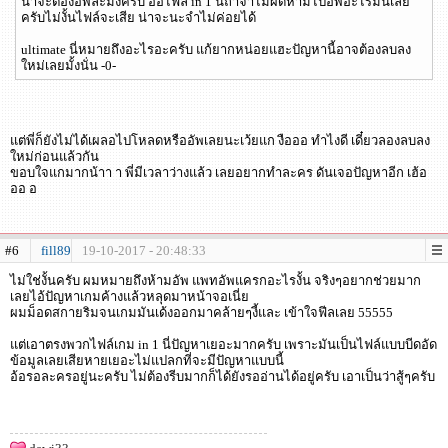
น่าจะต้องอัพละมั้งครับ อ้อไฟล์ in 1 นี่ถ้าจำไม่ผิดห้ามไปอัพอะไรมันเลย
ครับไม่งั้นไฟล์จะเสีย น่าจะนะจำไม่ค่อยได้
ultimate นี่หมายถึงอะไรอะครับ แก้ยากหน่อยแฮะปัญหานี้อาจต้องลบลง
ใหม่เลยมั้งนั่น -0-
แต่พี่ก็ยังไม่ได้เผลอไปโหลดหรืออัพเลยนะเว้ยแก งือออ ทำไงดี เดี๋ยวลองลบลง
ใหม่ก่อนแล้วกัน
ขอบใจแกมากน้าา า พี่มีเวลาว่างแล้ว เลยอยากทำละคร ดันเจอปัญหาอีก เฮ้อ
ออ อ
#6
fill89
19-10-2017 - 20:48:33
ไม่ใช่งั้นครับ ผมหมายถึงห้ามอัพ แพทอัพแครกอะไรงั้น จริงๆอยากช่วยมาก
เลยไอ้ปัญหาเกมค้างแล้วหลุดมาหน้าจอเนี่ย
ผมม็อดสกายริมจนเกมมันเด้งออกมาคล้ายๆงี้และ เข้าใจฟีลเลย 55555
แต่เอาตรงพวกไฟล์เกม in 1 นี่ปัญหาเยอะมากครับ เพราะมันเป็นไฟล์แบบบีดอัด
ข้อมูลเลยเสียหายเยอะไม่แปลกที่จะมีปัญหาแบบนี้
อ้อรอละครอยู่นะครับ ไม่ต้องรีบมากก็ได้ยังรออ่านได้อยู่ครับ เอาเป็นว่าสู้ๆครับ