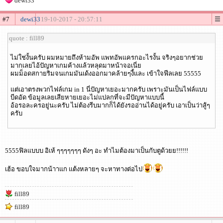
dewi33
#7
dewi33
19-10-2017 - 20:57:11
quote : fill89
ไม่ใช่งั้นครับ ผมหมายถึงห้ามอัพ แพทอัพแครกอะไรงั้น จริงๆอยากช่วย
มากเลยไอ้ปัญหาเกมค้างแล้วหลุดมาหน้าจอเนี่ย
ผมม็อดสกายริมจนเกมมันเด้งออกมาคล้ายๆงี้และ เข้าใจฟีลเลย 55555
แต่เอาตรงพวกไฟล์เกม in 1 นี่ปัญหาเยอะมากครับ เพราะมันเป็นไฟล์แบบ
บีดอัด ข้อมูลเลยเสียหายเยอะไม่แปลกที่จะมีปัญหาแบบนี้
อ้อรอละครอยู่นะครับ ไม่ต้องรีบมากก็ได้ยังรออ่านได้อยู่ครับ เอาเป็นว่าสู้ๆ
ครับ
5555ฟิลแบบบ อิเห้ ๆๆๆๆๆๆๆ ดังๆ อะ ทำไมต้องมาเป็นกับตูด้วยย!!!!!!
เฮ้อ ขอบใจมากน้าาแก แต้งหลายๆ จะหาทางต่อไป
fill89
fill89