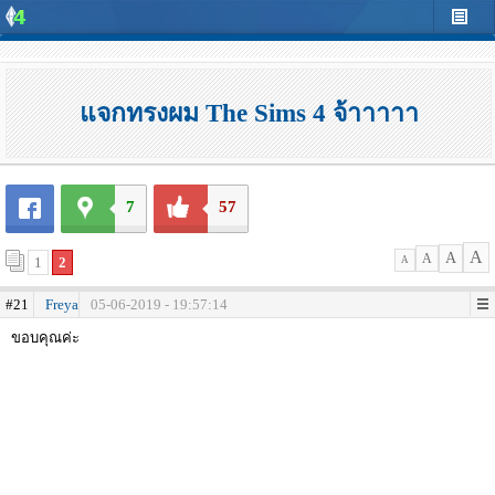
แจกทรงผม The Sims 4 จ้าาาาา
7
57
A
A
A
1
2
A
#21
Freya
05-06-2019 - 19:57:14
ขอบคุณค่ะ